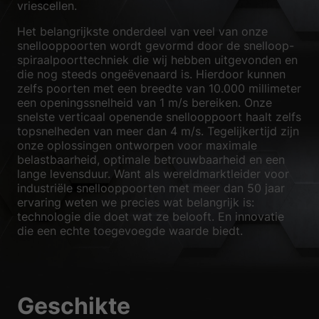
vriescellen.
Privacyvoorkeur
Essentieel (1)
Het belangrijkste onderdeel van veel van onze
snellooppoorten wordt gevormd door de snelloop-
Essentiële cookies maken basisfuncties mogelijk en zijn noodzakelijk
spiraalpoorttechniek die wij hebben uitgevonden en
voor de goede werking van de website.
die nog steeds ongeëvenaard is. Hierdoor kunnen
Geef cookie-informatie weer
zelfs poorten met een breedte van 10.000 millimeter
een openingssnelheid van 1 m/s bereiken. Onze
Sta
Statistieken (1)
snelste verticaal openende snellooppoort haalt zelfs
topsnelheden van meer dan 4 m/s. Tegelijkertijd zijn
Statistische cookies verzamelen anonieme informatie. Deze informatie
onze oplossingen ontworpen voor maximale
helpt ons te begrijpen hoe onze bezoekers onze website gebruiken.
belastbaarheid, optimale betrouwbaarheid en een
Geef cookie-informatie weer
lange levensduur. Want als wereldmarktleider voor
industriële snellooppoorten met meer dan 50 jaar
Ext
Externe media (2)
ervaring weten we precies wat belangrijk is:
technologie die doet wat ze belooft. En innovatie
Inhoud van videoplatforms en socialemediaplatforms wordt standaard
die een echte toegevoegde waarde biedt.
geblokkeerd. Als cookies voor externe media worden geaccepteerd, is
voor toegang tot die inhoud geen handmatige toestemming meer nodig.
Geef cookie-informatie weer
Privacybeleid
Imprint
Geschikte