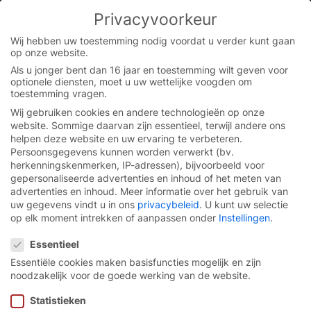
Skip
Privacyvoorkeur
to
You are currently on the Flemish website.
content
Switch to the English version.
Wij hebben uw toestemming nodig voordat u verder kunt gaan
op onze website.
Continue
Als u jonger bent dan 16 jaar en toestemming wilt geven voor
optionele diensten, moet u uw wettelijke voogden om
toestemming vragen.
Wij gebruiken cookies en andere technologieën op onze
website. Sommige daarvan zijn essentieel, terwijl andere ons
helpen deze website en uw ervaring te verbeteren.
Persoonsgegevens kunnen worden verwerkt (bv.
herkenningskenmerken, IP-adressen), bijvoorbeeld voor
gepersonaliseerde advertenties en inhoud of het meten van
advertenties en inhoud.
Meer informatie over het gebruik van
uw gegevens vindt u in ons
privacybeleid
.
U kunt uw selectie
op elk moment intrekken of aanpassen onder
Instellingen
.
Privacyvoorkeur
Essentieel
Essentiële cookies maken basisfuncties mogelijk en zijn
noodzakelijk voor de goede werking van de website.
Snellooppoorten van
Statistieken
EFAFLEX