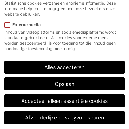
Statistische cookies verzamelen anonieme informatie. Deze
informatie helpt ons te begrijpen hoe onze bezoekers onze
website gebruiken.
De modernste
Externe media
industriepoorten voor de
Inhoud van videoplatforms en socialemediaplatforms wordt
hoogste eisen op het
standaard geblokkeerd. Als cookies voor externe media
worden geaccepteerd, is voor toegang tot die inhoud geen
gebied van snelheid,
handmatige toestemming meer nodig.
veiligheid en efficiëntie.
Alles accepteren
Opslaan
Startpagina
/
Producten
Accepteer alleen essentiële cookies
Snellooppoorten van
Afzonderlijke privacyvoorkeuren
EFAFLEX bepalen de