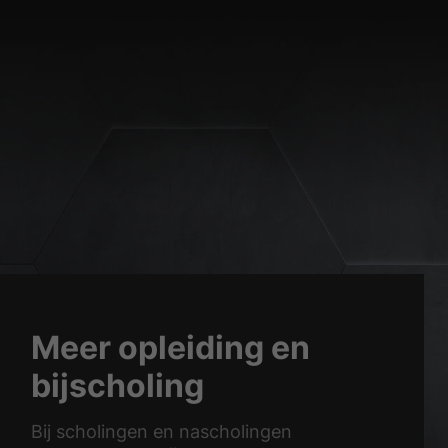
site.
Statistieken
bezoekers onze website
Externe media
terne media worden
Privacybeleid
Imprint
Meer opleiding en
bijscholing
Bij scholingen en nascholingen