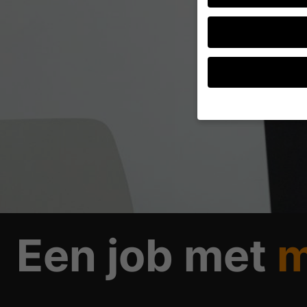
Als u jonger bent dan
om toestemming vrag
Wij gebruiken cookies
andere ons helpen dez
herkenningskenmerken,
van advertenties en i
Hier vindt u een over
informatie weergeven 
Een job met
m
Alles accepteren
Privacyvoorkeur
Essentieel (1)