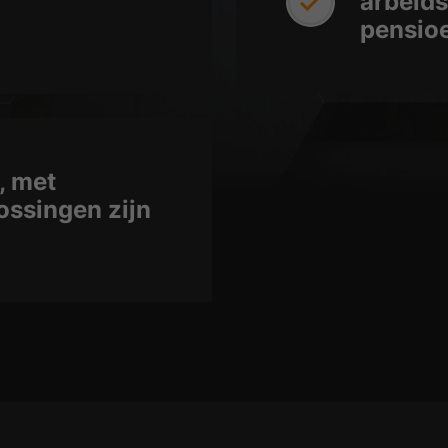
arbeids
pensioe
, met
ossingen zijn