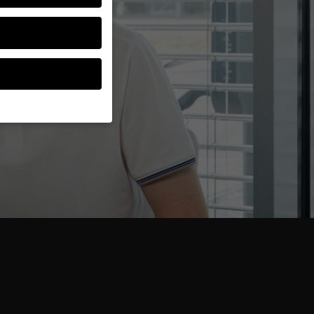
uw wettelijke voogden
ntieel, terwijl
worden verwerkt (bv.
n inhoud of het meten
 ons
privacybeleid
.
e categorieën of meer
Terug