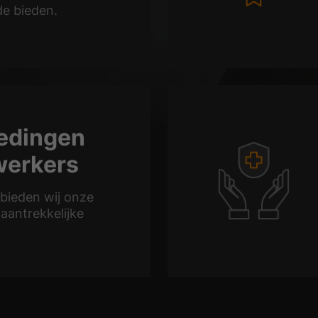
e bieden.
edingen
werkers
d bieden wij onze
aantrekkelijke