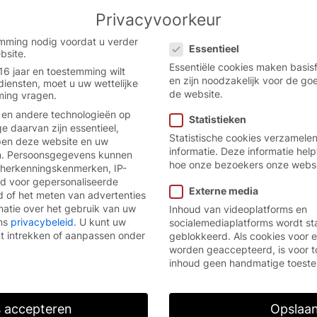
Privacyvoorkeur
the Flemish website.
English
Con
Privacyvoorkeur
 version.
mming nodig voordat u verder
Essentieel
bsite.
Essentiële cookies maken basisf
16 jaar en toestemming wilt
en zijn noodzakelijk voor de g
diensten, moet u uw wettelijke
de website.
ing vragen.
 en andere technologieën op
Statistieken
 daarvan zijn essentieel,
Statistische cookies verzamele
lpen deze website en uw
informatie. Deze informatie help
.
Persoonsgegevens kunnen
hoe onze bezoekers onze websi
 herkenningskenmerken, IP-
ld voor gepersonaliseerde
Externe media
d of het meten van advertenties
matie over het gebruik van uw
Inhoud van videoplatforms en
ons
privacybeleid
.
U kunt uw
socialemediaplatforms wordt s
t intrekken of aanpassen onder
geblokkeerd. Als cookies voor 
worden geaccepteerd, is voor t
inhoud geen handmatige toest
s accepteren
Opslaa