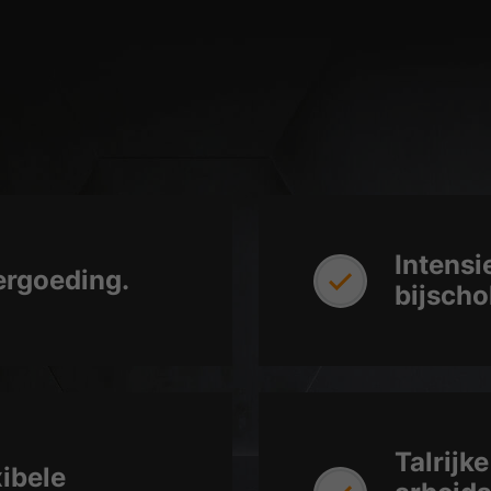
Intensi
ergoeding.
bijscho
Talrijk
xibele