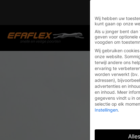
Skip
You are currently on 
to
Switch to the English
content
Wij hebben uw toeste
kunt gaan op onze we
Als u jonger bent dan 
geven voor optionele 
voogden om toestemm
Wij gebruiken cookies
onze website. Sommige
terwijl andere ons he
ervaring te verbeteren
worden verwerkt (bv.
adressen), bijvoorbee
advertenties en inhou
en inhoud.
Meer infor
gegevens vindt u in 
selectie op elk momen
Instellingen
.
Alle