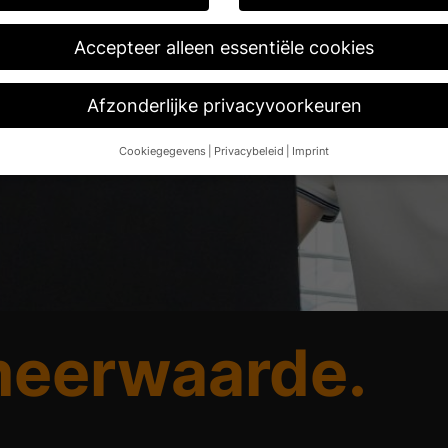
Accepteer alleen essentiële cookies
Afzonderlijke privacyvoorkeuren
Cookiegegevens
Privacybeleid
Imprint
Privacyvoorkeur
 16 jaar en toestemming wilt geven voor optionele diensten, moet u 
en.
 en andere technologieën op onze website. Sommige daarvan zijn esse
e website en uw ervaring te verbeteren.
Persoonsgegevens kunnen 
 IP-adressen), bijvoorbeeld voor gepersonaliseerde advertenties e
nhoud.
Meer informatie over het gebruik van uw gegevens vindt u in
zicht van alle gebruikte cookies. U kunt toestemming geven voor hel
en bepaalde cookies selecteren.
eerwaarde.
Opslaan
Accepteer alleen essentiële cookies