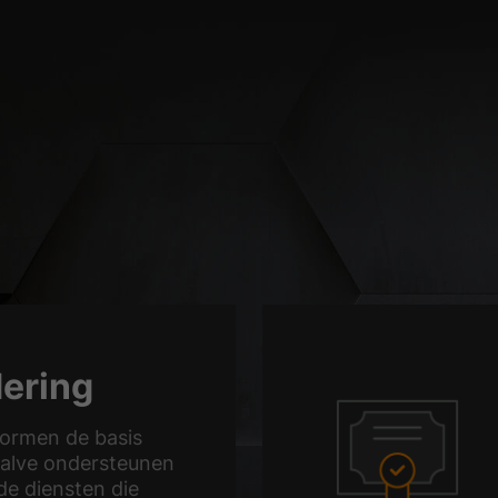
 basisfuncties mogelijk en zijn noodzakelijk voor de goede werking van de web
Geef cookie-informatie weer
rzamelen anonieme informatie. Deze informatie helpt ons te begrijpen hoe onze 
Geef cookie-informatie weer
2)
ms en socialemediaplatforms wordt standaard geblokkeerd. Als cookies voor ex
oegang tot die inhoud geen handmatige toestemming meer nodig.
Geef cookie-informatie weer
ering
ormen de basis
halve ondersteunen
de diensten die