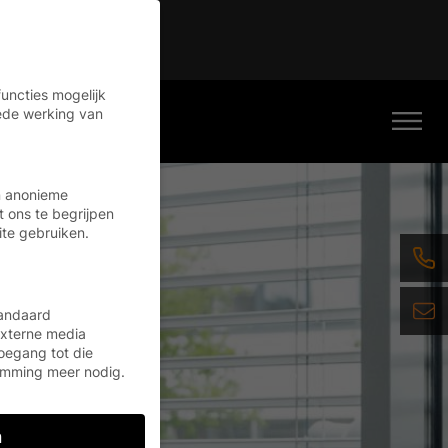
tinue
uncties mogelijk
oede werking van
n anonieme
t ons te begrijpen
te gebruiken.
tandaard
externe media
oegang tot die
emming meer nodig.
n