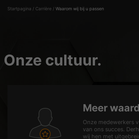
Essentiële cookies maken
Startpagina
/
Carrière
/
Waarom wij bij u passen
Statistieken (1)
Statistische cookies ve
gebruiken.
Onze cultuur.
Externe media (
Inhoud van videoplatfor
geaccepteerd, is voor t
Meer waard
Onze medewerkers v
van ons succes. Der
wij hen met uitgebrei