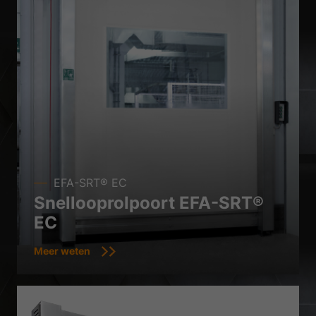
EFA-SRT® EC
Snellooprolpoort EFA-SRT®
EC
Meer weten