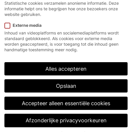
Statistische cookies verzamelen anonieme informatie. Deze
informatie helpt ons te begrijpen hoe onze bezoekers onze
Startpagina
/
Producten
/
Snelloop-rolpoorten
/
Serie R
website gebruiken.
Externe media
Inhoud van videoplatforms en socialemediaplatforms wordt
Serie R.
standaard geblokkeerd. Als cookies voor externe media
worden geaccepteerd, is voor toegang tot die inhoud geen
Snellooprolpoorten van de serie R van EFAFLEX zijn
handmatige toestemming meer nodig.
uitgesproken economische poortsystemen voor
binnen, die gekenmerkt worden door hun enorm
hoge openings- en sluitingssnelheden. Onze
Alles accepteren
rolpoorten dempen geluiden, houden
temperatuurzones constant, zijn grotendeels
onderhoudsvrij en staan u ter beschikking in vele
Opslaan
verschillende en individuele uitvoeringen.
Daarenboven hebben alle rolpoorten van de serie R
van EFAFLEX een ruimtebesparende constructie
Accepteer alleen essentiële cookies
boven de poortopening.
Afzonderlijke privacyvoorkeuren