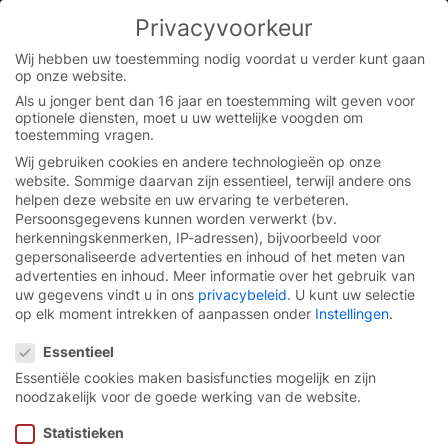
Skip
Privacyvoorkeur
to
You are currently on the Flemish website.
content
Switch to the English version.
Wij hebben uw toestemming nodig voordat u verder kunt gaan
op onze website.
Continue
Als u jonger bent dan 16 jaar en toestemming wilt geven voor
optionele diensten, moet u uw wettelijke voogden om
toestemming vragen.
Wij gebruiken cookies en andere technologieën op onze
website. Sommige daarvan zijn essentieel, terwijl andere ons
helpen deze website en uw ervaring te verbeteren.
Persoonsgegevens kunnen worden verwerkt (bv.
herkenningskenmerken, IP-adressen), bijvoorbeeld voor
gepersonaliseerde advertenties en inhoud of het meten van
advertenties en inhoud.
Meer informatie over het gebruik van
uw gegevens vindt u in ons
privacybeleid
.
U kunt uw selectie
op elk moment intrekken of aanpassen onder
Instellingen
.
Privacyvoorkeur
Essentieel
Essentiële cookies maken basisfuncties mogelijk en zijn
noodzakelijk voor de goede werking van de website.
Altijd goed in
vorm.
Statistieken