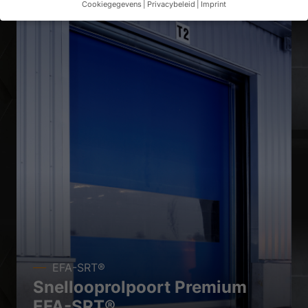
Cookiegegevens
Privacybeleid
Imprint
Privacyvoorkeur
Als u jonger bent dan 16 jaar en toestemming wilt geven voor
optionele diensten, moet u uw wettelijke voogden om
toestemming vragen.
Wij gebruiken cookies en andere technologieën op onze
website. Sommige daarvan zijn essentieel, terwijl andere ons
helpen deze website en uw ervaring te verbeteren.
Persoonsgegevens kunnen worden verwerkt (bv.
herkenningskenmerken, IP-adressen), bijvoorbeeld voor
gepersonaliseerde advertenties en inhoud of het meten van
advertenties en inhoud.
Meer informatie over het gebruik van
uw gegevens vindt u in ons
privacybeleid
.
Hier vindt u een overzicht van alle gebruikte cookies. U kunt
toestemming geven voor hele categorieën of meer informatie
weergeven en bepaalde cookies selecteren.
Alles accepteren
Opslaan
EFA-SRT®
Accepteer alleen essentiële cookies
Snellooprolpoort Premium
EFA-SRT®
Terug