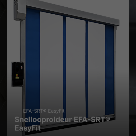
EFA-SRT® EasyFit
Snellooproldeur EFA-SRT®
EasyFit