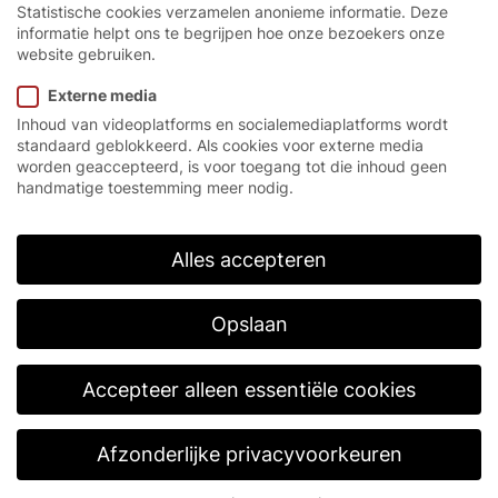
Statistische cookies verzamelen anonieme informatie. Deze
informatie helpt ons te begrijpen hoe onze bezoekers onze
website gebruiken.
Externe media
Inhoud van videoplatforms en socialemediaplatforms wordt
standaard geblokkeerd. Als cookies voor externe media
worden geaccepteerd, is voor toegang tot die inhoud geen
handmatige toestemming meer nodig.
Alles accepteren
Snellooppoorten Volgende
Opslaan
Generatie
Accepteer alleen essentiële cookies
Meer weten
Afzonderlijke privacyvoorkeuren