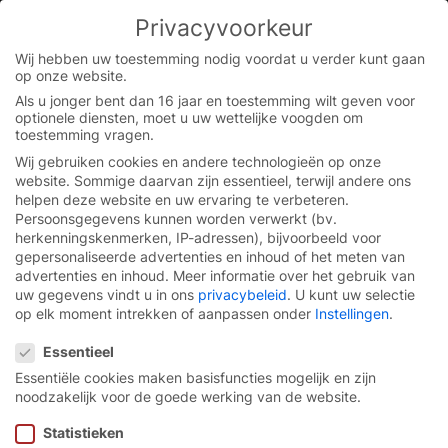
Skip
Privacyvoorkeur
to
You are currently on the Flemish website.
content
Switch to the English version.
Wij hebben uw toestemming nodig voordat u verder kunt gaan
op onze website.
Continue
Als u jonger bent dan 16 jaar en toestemming wilt geven voor
optionele diensten, moet u uw wettelijke voogden om
Startpagina
/
Service
/
Aanbestedingsdocumenten
toestemming vragen.
Wij gebruiken cookies en andere technologieën op onze
website. Sommige daarvan zijn essentieel, terwijl andere ons
Aanbestedingsdocumente
helpen deze website en uw ervaring te verbeteren.
Persoonsgegevens kunnen worden verwerkt (bv.
herkenningskenmerken, IP-adressen), bijvoorbeeld voor
Architecten en planners stellen wij gedetailleerde
gepersonaliseerde advertenties en inhoud of het meten van
aanbestedingsdocumenten voor onze producten ter
advertenties en inhoud.
Meer informatie over het gebruik van
beschikking. Er moeten louter variabele
uw gegevens vindt u in ons
privacybeleid
.
U kunt uw selectie
eigenschappen aangevuld worden, zoals bv.
op elk moment intrekken of aanpassen onder
Instellingen
.
doorgangshoogte, doorgangsbreedte, kleur of
Privacyvoorkeur
motorpositionering van de poortinstallatie.
Essentieel
Essentiële cookies maken basisfuncties mogelijk en zijn
noodzakelijk voor de goede werking van de website.
Statistieken