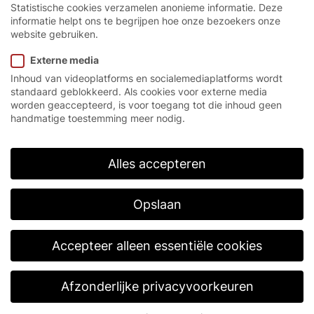
Statistische cookies verzamelen anonieme informatie. Deze
informatie helpt ons te begrijpen hoe onze bezoekers onze
website gebruiken.
Externe media
Een echte specialist.
Inhoud van videoplatforms en socialemediaplatforms wordt
standaard geblokkeerd. Als cookies voor externe media
worden geaccepteerd, is voor toegang tot die inhoud geen
De snelloopspiraalpoort EFA-SST® TK-100 is de
handmatige toestemming meer nodig.
eerste echte eenpoortoplossing voor
diepvriesruimten. Naast de hoogste openings- en
sluitingssnelheden bereikt ze de beste
Alles accepteren
isolatiewaarden voor spiraalpoorten en is ze dus
voor elke diepvriesruimte een oplossing van hoge
kwaliteit.
Opslaan
Accepteer alleen essentiële cookies
Afzonderlijke privacyvoorkeuren