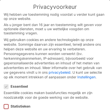
Privacyvoorkeur
You are currently on the Flemish website.
Switch to the English version.
Wij hebben uw toestemming nodig voordat u verder kunt gaan
op onze website.
Continue
Skip
Als u jonger bent dan 16 jaar en toestemming wilt geven voor
to
optionele diensten, moet u uw wettelijke voogden om
content
toestemming vragen.
Wij gebruiken cookies en andere technologieën op onze
website. Sommige daarvan zijn essentieel, terwijl andere ons
helpen deze website en uw ervaring te verbeteren.
Persoonsgegevens kunnen worden verwerkt (bv.
herkenningskenmerken, IP-adressen), bijvoorbeeld voor
gepersonaliseerde advertenties en inhoud of het meten van
advertenties en inhoud.
Meer informatie over het gebruik van
uw gegevens vindt u in ons
privacybeleid
.
U kunt uw selectie
op elk moment intrekken of aanpassen onder
Instellingen
.
Privacyvoorkeur
Essentieel
Essentiële cookies maken basisfuncties mogelijk en zijn
noodzakelijk voor de goede werking van de website.
Snelloopspiraalpoort
EFA-
Statistieken
SST® TK-100.