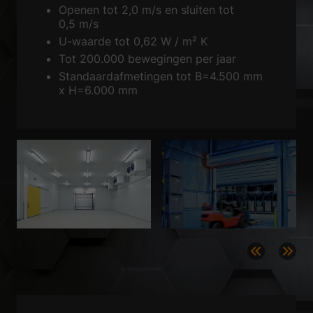
Openen tot 2,0 m/s en sluiten tot
Privacyvoorkeur
0,5 m/s
Essentieel (1)
U-waarde tot 0,62 W / m² K
Essentiële cookies maken basisfuncties mogelijk en zijn noodzakelijk
Tot 200.000 bewegingen per jaar
voor de goede werking van de website.
Standaardafmetingen tot B=4.500 mm
Geef cookie-informatie weer
x H=6.000 mm
Sta
Statistieken (1)
Statistische cookies verzamelen anonieme informatie. Deze informatie
helpt ons te begrijpen hoe onze bezoekers onze website gebruiken.
Geef cookie-informatie weer
Ext
Externe media (2)
Inhoud van videoplatforms en socialemediaplatforms wordt standaard
geblokkeerd. Als cookies voor externe media worden geaccepteerd, is
voor toegang tot die inhoud geen handmatige toestemming meer nodig.
Geef cookie-informatie weer
Privacybeleid
Imprint