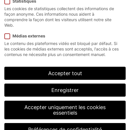
Statistiques
Les cookies de statistiques collectent des informations de
façon anonyme. Ces informations nous aident à
comprendre la façon dont les visiteurs utilisent notre site
Page d’accueil
/
Produits
/
Portes rapides à enroulement
/
Web.
Série MTL
Médias externes
Le contenu des plateformes vidéo est bloqué par défaut. Si
les cookies de médias externes sont acceptés, l'accès à ces
Série MTL.
contenus ne nécessite plus un consentement manuel.
L’abréviation MTL signifie Matériau – Transport –
Logistique. La structure modulaire unique des
Accepter tout
composants EFA-SRT®-MTL fait ici toute la
différence : combinez des modules parfaitement
associés les uns aux autres et variables entre eux
Enregistrer
pour obtenir une solution optimale pour un flux de
matériaux professionnel, un transport parfait et une
logistique efficace.
Accepter uniquement les cookies
essentiels
Préférences de confidentialité