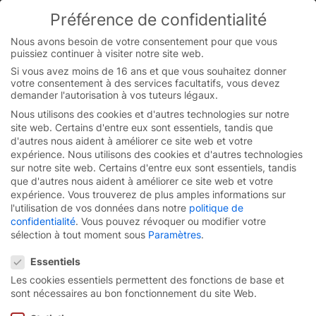
Skip
Préférence de confidentialité
to
You are currently on the French-Belgian website.
content
Switch to the English version.
Nous avons besoin de votre consentement pour que vous
puissiez continuer à visiter notre site web.
Continue
Si vous avez moins de 16 ans et que vous souhaitez donner
votre consentement à des services facultatifs, vous devez
demander l'autorisation à vos tuteurs légaux.
Nous utilisons des cookies et d'autres technologies sur notre
site web. Certains d'entre eux sont essentiels, tandis que
d'autres nous aident à améliorer ce site web et votre
expérience.
Nous utilisons des cookies et d'autres technologies
sur notre site web. Certains d'entre eux sont essentiels, tandis
que d'autres nous aident à améliorer ce site web et votre
expérience.
Vous trouverez de plus amples informations sur
l'utilisation de vos données dans notre
politique de
confidentialité
.
Vous pouvez révoquer ou modifier votre
sélection à tout moment sous
Paramètres
.
Préférence de confidentialité
Essentiels
Les cookies essentiels permettent des fonctions de base et
Intégration optimale
des
sont nécessaires au bon fonctionnement du site Web.
processus.