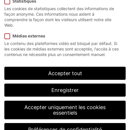
Statistiques
Les cookies de statistiques collectent des informations de
façon anonyme. Ces informations nous aident à
comprendre la façon dont les visiteurs utilisent notre site
Web.
La porte à ouverture
Médias externes
verticale la plus rapide.
Le contenu des plateformes vidéo est bloqué par défaut. Si
les cookies de médias externes sont acceptés, l'accès à ces
contenus ne nécessite plus un consentement manuel.
La turbo-porte rapide à enroulement EFA-STR®
s’ouvre à une vitesse fabuleuse de plus de 4 m/s
grâce à sa technologie à spirale, ce qui fait d’elle
Accepter tout
notre porte industrielle la plus rapide. Avec l’EFA-
STR®, vos activités logistiques gagneront en vitesse
et en efficacité. L’association du logement de tablier
Enregistrer
en forme de spirale et du tablier souple garantit une
fluidité optimale du trafic.
Accepter uniquement les cookies
essentiels
Préférences de confidentialité