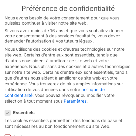
Préférence de confidentialité
You are currently on the French-Belgian website.
Switch to the English version.
Nous avons besoin de votre consentement pour que vous
puissiez continuer à visiter notre site web.
Continue
Skip
Si vous avez moins de 16 ans et que vous souhaitez donner
to
votre consentement à des services facultatifs, vous devez
content
demander l'autorisation à vos tuteurs légaux.
Nous utilisons des cookies et d'autres technologies sur notre
site web. Certains d'entre eux sont essentiels, tandis que
d'autres nous aident à améliorer ce site web et votre
expérience.
Nous utilisons des cookies et d'autres technologies
sur notre site web. Certains d'entre eux sont essentiels, tandis
que d'autres nous aident à améliorer ce site web et votre
expérience.
Vous trouverez de plus amples informations sur
l'utilisation de vos données dans notre
politique de
confidentialité
.
Vous pouvez révoquer ou modifier votre
sélection à tout moment sous
Paramètres
.
Préférence de confidentialité
Essentiels
Les cookies essentiels permettent des fonctions de base et
Turbo-porte rapide à
sont nécessaires au bon fonctionnement du site Web.
enroulement
EFA-STR®.