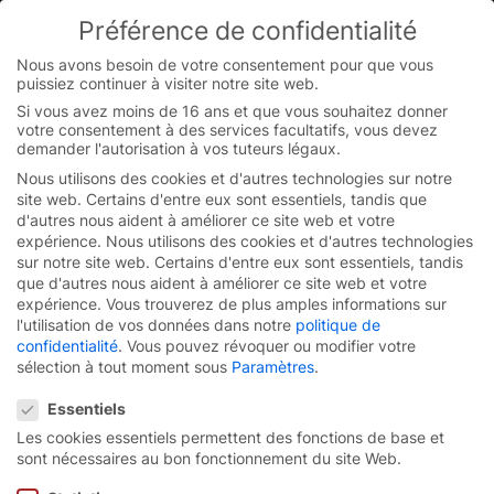
Préférence de confidentialité
You are currently on the French-Belgian website.
Switch to the English version.
Nous avons besoin de votre consentement pour que vous
puissiez continuer à visiter notre site web.
Continue
Skip
Si vous avez moins de 16 ans et que vous souhaitez donner
to
votre consentement à des services facultatifs, vous devez
content
demander l'autorisation à vos tuteurs légaux.
Nous utilisons des cookies et d'autres technologies sur notre
site web. Certains d'entre eux sont essentiels, tandis que
d'autres nous aident à améliorer ce site web et votre
expérience.
Nous utilisons des cookies et d'autres technologies
sur notre site web. Certains d'entre eux sont essentiels, tandis
que d'autres nous aident à améliorer ce site web et votre
expérience.
Vous trouverez de plus amples informations sur
l'utilisation de vos données dans notre
politique de
confidentialité
.
Vous pouvez révoquer ou modifier votre
sélection à tout moment sous
Paramètres
.
Préférence de confidentialité
Essentiels
Les cookies essentiels permettent des fonctions de base et
Porte rapide à spirale
sont nécessaires au bon fonctionnement du site Web.
EFA-SST® Efficient.