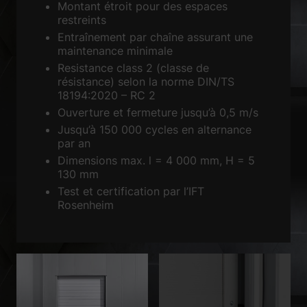
Montant étroit pour des espaces
restreints
Accepter uniquement les cookies essentiels
Entraînement par chaîne assurant une
maintenance minimale
Retour
Resistance class 2 (classe de
Préférence de confidentialité
résistance) selon la norme DIN/TS
Essentiels (1)
18194:2020 – RC 2
Les cookies essentiels permettent des fonctions de base et sont
Ouverture et fermeture jusqu’à 0,5 m/s
nécessaires au bon fonctionnement du site Web.
Jusqu’à 150 000 cycles en alternance
Afficher les informations du cookie
par an
Dimensions max. l = 4 000 mm, H = 5
Sta
Statistiques (1)
130 mm
Test et certification par l’IFT
Les cookies de statistiques collectent des informations de façon
Rosenheim
anonyme. Ces informations nous aident à comprendre la façon dont les
visiteurs utilisent notre site Web.
Afficher les informations du cookie
Méd
Médias externes (2)
Le contenu des plateformes vidéo est bloqué par défaut. Si les cookies
de médias externes sont acceptés, l'accès à ces contenus ne nécessite