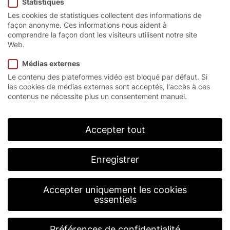
Statistiques
Les cookies de statistiques collectent des informations de
façon anonyme. Ces informations nous aident à
comprendre la façon dont les visiteurs utilisent notre site
Web.
La solution de sécurité
Médias externes
idéale.
Le contenu des plateformes vidéo est bloqué par défaut. Si
les cookies de médias externes sont acceptés, l'accès à ces
contenus ne nécessite plus un consentement manuel.
Les espaces restreints exigent une solution sur
mesure qui s’adapte aux conditions données. Avec la
porte rapide à spirale EFA-SST® Efficient, EFAFLEX
Accepter tout
propose une porte compacte et sans ressort qui
peut être installée de manière optimale même dans
des espaces restreints.
Enregistrer
Le domaine d’application de l’EFA-SST® Efficient va
de l’utilisation en intérieur à la porte isolante pour
hangars sécurisée. Sous un auvent, la porte rapide
Accepter uniquement les cookies
peut être montée également à l’extérieur.
essentiels
Préférences de confidentialité