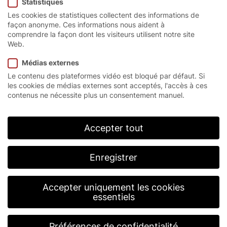
Statistiques
Les cookies de statistiques collectent des informations de
façon anonyme. Ces informations nous aident à
comprendre la façon dont les visiteurs utilisent notre site
Web.
Le classique classique.
Médias externes
Le contenu des plateformes vidéo est bloqué par défaut. Si
les cookies de médias externes sont acceptés, l'accès à ces
contenus ne nécessite plus un consentement manuel.
L’EFA-SST® Alux est très robuste grâce à ses lames
en aluminium à double paroi et peut supporter
jusqu’à 500 000 cycles de charge par an. En outre,
Accepter tout
le porte se distingue par sa classe de vent maximale
5, ce qui lui permet d’être utilisé même sous les
charges de vent les plus élevées.
Enregistrer
Accepter uniquement les cookies
essentiels
Préférences de confidentialité