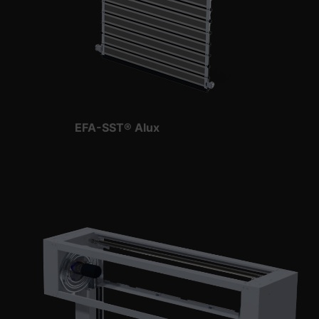
EFA-SST® Alux