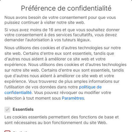
Préférence de confidentialité
You are currently on the French-Belgian website.
Switch to the English version.
Nous avons besoin de votre consentement pour que vous
puissiez continuer à visiter notre site web.
Continue
Skip
Si vous avez moins de 16 ans et que vous souhaitez donner
to
votre consentement à des services facultatifs, vous devez
content
demander l'autorisation à vos tuteurs légaux.
Nous utilisons des cookies et d'autres technologies sur notre
site web. Certains d'entre eux sont essentiels, tandis que
d'autres nous aident à améliorer ce site web et votre
expérience.
Nous utilisons des cookies et d'autres technologies
sur notre site web. Certains d'entre eux sont essentiels, tandis
que d'autres nous aident à améliorer ce site web et votre
expérience.
Vous trouverez de plus amples informations sur
l'utilisation de vos données dans notre
politique de
confidentialité
.
Vous pouvez révoquer ou modifier votre
sélection à tout moment sous
Paramètres
.
Préférence de confidentialité
Essentiels
Les cookies essentiels permettent des fonctions de base et
Porte rapide à spirale
sont nécessaires au bon fonctionnement du site Web.
EFA-SST® Alux.