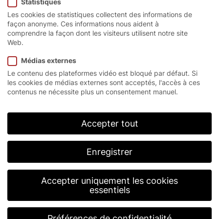
Statistiques
Soft Touch.
Les cookies de statistiques collectent des informations de
façon anonyme. Ces informations nous aident à
comprendre la façon dont les visiteurs utilisent notre site
Web.
Médias externes
Le talent multifonctionnel
Le contenu des plateformes vidéo est bloqué par défaut. Si
les cookies de médias externes sont acceptés, l'accès à ces
flexible.
contenus ne nécessite plus un consentement manuel.
La porte rapide à enroulement EFA-SRT® Soft
Accepter tout
Touch
est une porte intérieure conçue spécialement pour
l’utilisation industrielle intensive. Elle est résistante
Enregistrer
aux collisions, fiable, peu encombrante et nécessite
peu de maintenance. Elle est donc particulièrement
recommandée dans les domaines d’utilisation avec
Accepter uniquement les cookies
une circulation de personnes dense.
essentiels
Préférences de confidentialité