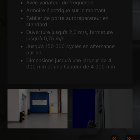
Avec variateur de fréquence
Armoire électrique sur le montant
Accepter uniquement les cookies essentiels
Tablier de porte autoréparateur en
standard
Retour
Ouverture jusqu’à 2,0 m/s, fermeture
Préférence de confidentialité
jusqu’à 0,75 m/s
Essentiels (1)
Jusqu’à 150 000 cycles en alternance
Les cookies essentiels permettent des fonctions de base et sont
par an
nécessaires au bon fonctionnement du site Web.
Dimensions jusqu’à une largeur de 4
Afficher les informations du cookie
000 mm et une hauteur de 4 000 mm
Sta
Statistiques (1)
Les cookies de statistiques collectent des informations de façon
anonyme. Ces informations nous aident à comprendre la façon dont les
visiteurs utilisent notre site Web.
Afficher les informations du cookie
Méd
Médias externes (2)
Le contenu des plateformes vidéo est bloqué par défaut. Si les cookies
de médias externes sont acceptés, l'accès à ces contenus ne nécessite