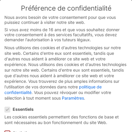
Préférence de confidentialité
You are currently on the French-Belgian website.
Switch to the English version.
Nous avons besoin de votre consentement pour que vous
puissiez continuer à visiter notre site web.
Continue
Skip
Si vous avez moins de 16 ans et que vous souhaitez donner
to
votre consentement à des services facultatifs, vous devez
content
demander l'autorisation à vos tuteurs légaux.
Nous utilisons des cookies et d'autres technologies sur notre
site web. Certains d'entre eux sont essentiels, tandis que
d'autres nous aident à améliorer ce site web et votre
expérience.
Nous utilisons des cookies et d'autres technologies
sur notre site web. Certains d'entre eux sont essentiels, tandis
que d'autres nous aident à améliorer ce site web et votre
expérience.
Vous trouverez de plus amples informations sur
l'utilisation de vos données dans notre
politique de
confidentialité
.
Vous pouvez révoquer ou modifier votre
sélection à tout moment sous
Paramètres
.
Préférence de confidentialité
Essentiels
Les cookies essentiels permettent des fonctions de base et
Porte rapide à
sont nécessaires au bon fonctionnement du site Web.
enroulement
EFA-SRT®