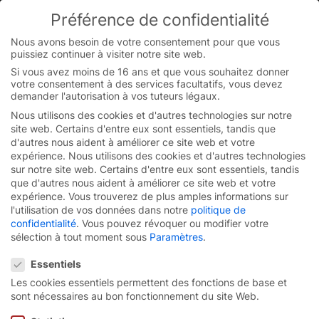
Skip
Préférence de confidentialité
to
You are currently on the French-Belgian website.
content
Switch to the English version.
Nous avons besoin de votre consentement pour que vous
puissiez continuer à visiter notre site web.
Continue
Si vous avez moins de 16 ans et que vous souhaitez donner
votre consentement à des services facultatifs, vous devez
demander l'autorisation à vos tuteurs légaux.
Nous utilisons des cookies et d'autres technologies sur notre
Page d’accueil
/
Médiathèque
/
MTL Series
site web. Certains d'entre eux sont essentiels, tandis que
d'autres nous aident à améliorer ce site web et votre
expérience.
Nous utilisons des cookies et d'autres technologies
sur notre site web. Certains d'entre eux sont essentiels, tandis
que d'autres nous aident à améliorer ce site web et votre
Vidéos sur les portes
expérience.
Vous trouverez de plus amples informations sur
l'utilisation de vos données dans notre
politique de
logistiques
confidentialité
.
Vous pouvez révoquer ou modifier votre
sélection à tout moment sous
Paramètres
.
Préférence de confidentialité
Essentiels
Les cookies essentiels permettent des fonctions de base et
sont nécessaires au bon fonctionnement du site Web.
Portes rapides à