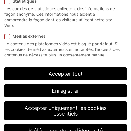
Statistiques
enroulement EFA-SRT®
Les cookies de statistiques collectent des informations de
MTL
façon anonyme. Ces informations nous aident à
comprendre la façon dont les visiteurs utilisent notre site
Web.
Médias externes
By loading the video, you agree to YouTube's privacy
Le contenu des plateformes vidéo est bloqué par défaut. Si
policy.
les cookies de médias externes sont acceptés, l'accès à ces
Learn more
contenus ne nécessite plus un consentement manuel.
Load video
Accepter tout
Always unblock YouTube
Enregistrer
EFA-SRT® – BAU 2017
Accepter uniquement les cookies
essentiels
The EFAFLEX High-Speed, Roll-up Door,
individually customized with a printing
available for the curtain.
Préférences de confidentialité