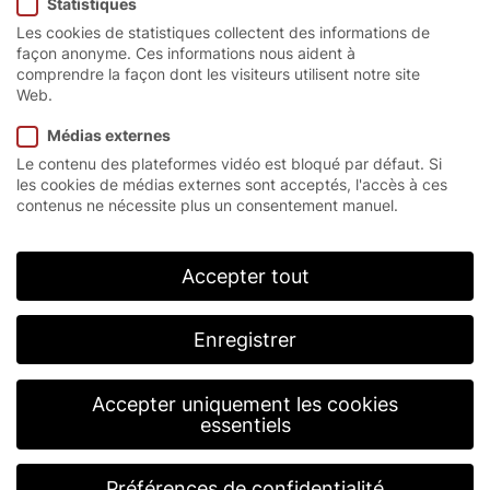
Statistiques
Les cookies de statistiques collectent des informations de
Utilisateurs
façon anonyme. Ces informations nous aident à
comprendre la façon dont les visiteurs utilisent notre site
Web.
Service après-vente
Médias externes
Entreprise
Le contenu des plateformes vidéo est bloqué par défaut. Si
les cookies de médias externes sont acceptés, l'accès à ces
contenus ne nécessite plus un consentement manuel.
Carrière
Contact
Accepter tout
Enregistrer
Accepter uniquement les cookies
essentiels
Préférences de confidentialité