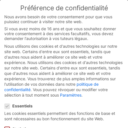
Skip
Préférence de confidentialité
to
You are currently on the French-Belgian website.
content
Switch to the English version.
Nous avons besoin de votre consentement pour que vous
puissiez continuer à visiter notre site web.
Continue
Si vous avez moins de 16 ans et que vous souhaitez donner
votre consentement à des services facultatifs, vous devez
demander l'autorisation à vos tuteurs légaux.
Trade fair registration
Nous utilisons des cookies et d'autres technologies sur notre
LogiMAT
site web. Certains d'entre eux sont essentiels, tandis que
d'autres nous aident à améliorer ce site web et votre
expérience.
Nous utilisons des cookies et d'autres technologies
sur notre site web. Certains d'entre eux sont essentiels, tandis
que d'autres nous aident à améliorer ce site web et votre
expérience.
Vous trouverez de plus amples informations sur
Aïe ! Nous n’avons pas retrouvé votre formulaire.
l'utilisation de vos données dans notre
politique de
confidentialité
.
Vous pouvez révoquer ou modifier votre
sélection à tout moment sous
Paramètres
.
Préférence de confidentialité
Essentiels
Produits
Les cookies essentiels permettent des fonctions de base et
sont nécessaires au bon fonctionnement du site Web.
Solutions